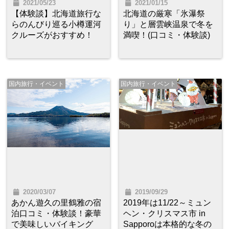
2021/05/23
2021/01/15
【体験談】北海道旅行な
北海道の厳寒「氷瀑祭
らのんびり巡る小樽運河
り」と層雲峡温泉で冬を
クルーズがおすすめ！
満喫！(口コミ・体験談)
国内旅行・イベント
国内旅行・イベント
2020/03/07
2019/09/29
あかん遊久の里鶴雅の宿
2019年は11/22～ミュン
泊口コミ・体験談！豪華
ヘン・クリスマス市 in
で美味しいバイキング
Sapporoは本格的な冬の