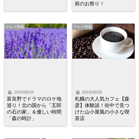
前のお祭り！
グルメ情報
グルメ情報
2019/08/29
2019/08/28
富良野でドラマのロケ地
札幌の大人気カフェ【森
巡り！北の国から「五郎
彦】体験談！街中で見つ
の石の家」＆優しい時間
けた山小屋風の小さな喫
「森の時計」
茶店