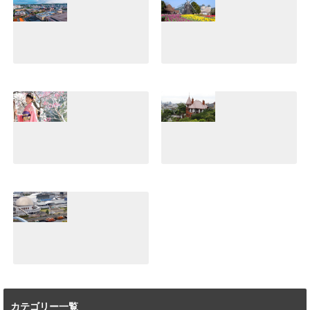
美浜アメリカンビ
【ハウステンボ
レッジ体験！沖縄
ス】日本一広いテ
でぜひ行きたいシ
ーマパークの魅
ョッピングスポッ
力！誰と行っても
トはココだ♪
楽しめてすご
い！！
2021.07.10
2021.07.05
小江戸川越デー
【体験談】神戸北
ト！着物で食べ歩
野異人館は異国情
き♪レンタルショ
緒のある雰囲気が
ップとおすすめグ
魅力♪パワースポ
ルメ紹介
ットもあり！！
2021.06.25
2021.06.20
【体験談】名古屋
港水族館は見どこ
ろ満載！おすすめ
カテゴリー一覧
はイルカショーと