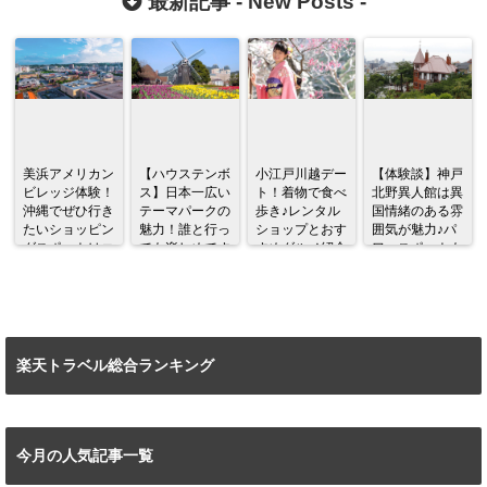
最新記事 -
New Posts
-
美浜アメリカン
【ハウステンボ
小江戸川越デー
【体験談】神戸
ビレッジ体験！
ス】日本一広い
ト！着物で食べ
北野異人館は異
沖縄でぜひ行き
テーマパークの
歩き♪レンタル
国情緒のある雰
たいショッピン
魅力！誰と行っ
ショップとおす
囲気が魅力♪パ
グスポットはコ
ても楽しめてす
すめグルメ紹介
ワースポットも
コだ♪
ごい！！
あり！！
楽天トラベル総合ランキング
今月の人気記事一覧