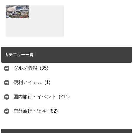
ト！着物で食べ歩
野異人館は異国情
き♪レンタルショ
緒のある雰囲気が
ップとおすすめグ
魅力♪パワースポ
ルメ紹介
ットもあり！！
2021.06.25
2021.06.20
【体験談】名古屋
港水族館は見どこ
ろ満載！おすすめ
カテゴリー一覧
はイルカショーと
イワシのトルネー
ド
グルメ情報
(35)
2021.06.15
便利アイテム
(1)
国内旅行・イベント
(211)
海外旅行・留学
(62)