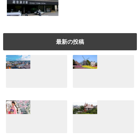
最新の投稿
美浜アメリカンビ
【ハウステンボ
レッジ体験！沖縄
ス】日本一広いテ
でぜひ行きたいシ
ーマパークの魅
ョッピングスポッ
力！誰と行っても
トはココだ♪
楽しめてすご
い！！
2021.07.10
2021.07.05
小江戸川越デー
【体験談】神戸北