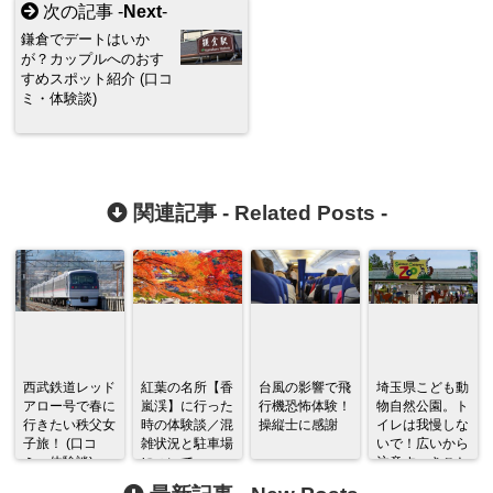
次の記事 -
Next
-
鎌倉でデートはいか
が？カップルへのおす
すめスポット紹介 (口コ
ミ・体験談)
関連記事 -
Related Posts
-
西武鉄道レッド
紅葉の名所【香
台風の影響で飛
埼玉県こども動
アロー号で春に
嵐渓】に行った
行機恐怖体験！
物自然公園。ト
行きたい秩父女
時の体験談／混
操縦士に感謝
イレは我慢しな
子旅！ (口コ
雑状況と駐車場
いで！広いから
ミ・体験談)
について
注意すべきこと