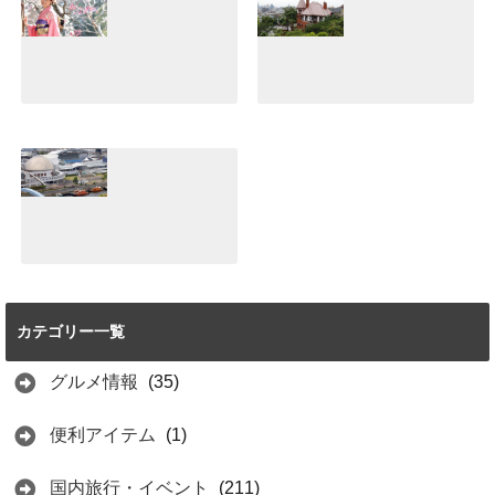
ョッピングスポッ
力！誰と行っても
トはココだ♪
楽しめてすご
い！！
2021.07.10
2021.07.05
小江戸川越デー
【体験談】神戸北
ト！着物で食べ歩
野異人館は異国情
き♪レンタルショ
緒のある雰囲気が
ップとおすすめグ
魅力♪パワースポ
ルメ紹介
ットもあり！！
2021.06.25
2021.06.20
【体験談】名古屋
港水族館は見どこ
ろ満載！おすすめ
カテゴリー一覧
はイルカショーと
イワシのトルネー
ド
グルメ情報
(35)
2021.06.15
便利アイテム
(1)
国内旅行・イベント
(211)