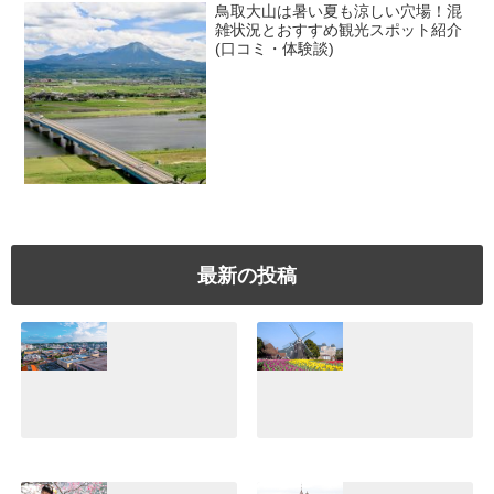
鳥取大山は暑い夏も涼しい穴場！混
雑状況とおすすめ観光スポット紹介
(口コミ・体験談)
最新の投稿
美浜アメリカンビ
【ハウステンボ
レッジ体験！沖縄
ス】日本一広いテ
でぜひ行きたいシ
ーマパークの魅