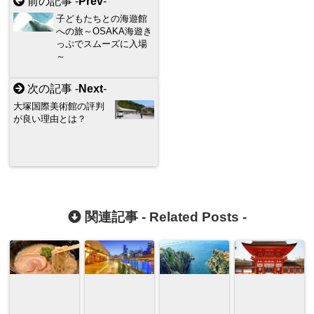
前の記事 -
Prev
-
子どもたちとの海遊館
への旅～OSAKA海遊き
っぷでスムーズに入場
～
次の記事 -
Next
-
大塚国際美術館の評判
が良い理由とは？
関連記事 -
Related Posts
-