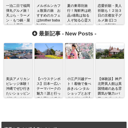
一泊二日で福岡
メルボルンカフ
夏の東尋坊旅
恋愛祈願・美人
弾丸グルメ旅！
ェ散策の旅 お
行！海鮮丼は絶
祈願も！２泊３
天ぷら・ラーメ
すすめのカフェ
品♪雄島は知る
日の京都女子グ
ン・もつ鍋・屋
はbrother baba
人ぞ知る心霊ス
ルメ旅 (口コ
budda
台に大満足
ポットだった
ミ・体験談)
(口コミ・体験
最新記事 -
New Posts
-
談)
美浜アメリカン
【ハウステンボ
小江戸川越デー
【体験談】神戸
ビレッジ体験！
ス】日本一広い
ト！着物で食べ
北野異人館は異
沖縄でぜひ行き
テーマパークの
歩き♪レンタル
国情緒のある雰
たいショッピン
魅力！誰と行っ
ショップとおす
囲気が魅力♪パ
グスポットはコ
ても楽しめてす
すめグルメ紹介
ワースポットも
コだ♪
ごい！！
あり！！