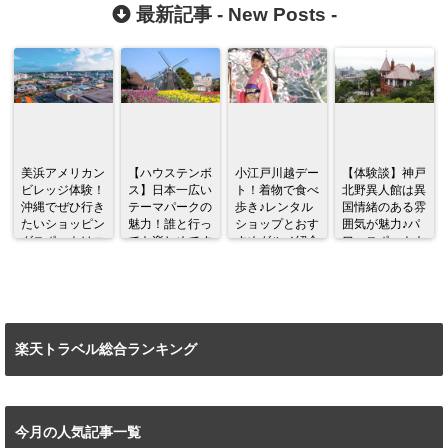
(口コミ・体験
い♪ (口コミ・
体験談)
最新記事 -
New Posts
-
談)
体験談)
美浜アメリカン
【ハウステンボ
小江戸川越デー
【体験談】神戸
ビレッジ体験！
ス】日本一広い
ト！着物で食べ
北野異人館は異
沖縄でぜひ行き
テーマパークの
歩き♪レンタル
国情緒のある雰
たいショッピン
魅力！誰と行っ
ショップとおす
囲気が魅力♪パ
グスポットはコ
ても楽しめてす
すめグルメ紹介
ワースポットも
コだ♪
ごい！！
あり！！
楽天トラベル総合ランキング
今月の人気記事一覧