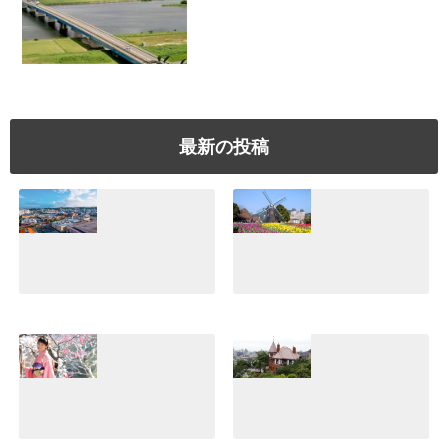
最新の投稿
美浜アメリカンビ
【ハウステンボ
レッジ体験！沖縄
ス】日本一広いテ
でぜひ行きたいシ
ーマパークの魅
ョッピングスポッ
力！誰と行っても
トはココだ♪
楽しめてすご
い！！
2021.07.10
2021.07.05