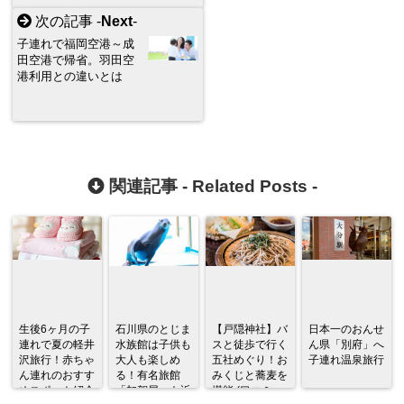
次の記事 -
Next
-
子連れで福岡空港～成
田空港で帰省。羽田空
港利用との違いとは
関連記事 -
Related Posts
-
生後6ヶ月の子
石川県のとじま
【戸隠神社】バ
日本一のおんせ
連れで夏の軽井
水族館は子供も
スと徒歩で行く
ん県「別府」へ
沢旅行！赤ちゃ
大人も楽しめ
五社めぐり！お
子連れ温泉旅行
ん連れのおすす
る！有名旅館
みくじと蕎麦を
めスポット紹介
「加賀屋」も近
堪能 (口コミ・