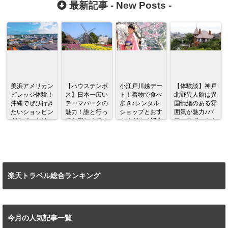
最新記事 -
New Posts
-
美浜アメリカン
【ハウステンボ
小江戸川越デー
【体験談】神戸
ビレッジ体験！
ス】日本一広い
ト！着物で食べ
北野異人館は異
沖縄でぜひ行き
テーマパークの
歩き♪レンタル
国情緒のある雰
たいショッピン
魅力！誰と行っ
ショップとおす
囲気が魅力♪パ
グスポットはコ
ても楽しめてす
すめグルメ紹介
ワースポットも
コだ♪
ごい！！
あり！！
楽天トラベル総合ランキング
今月の人気記事一覧