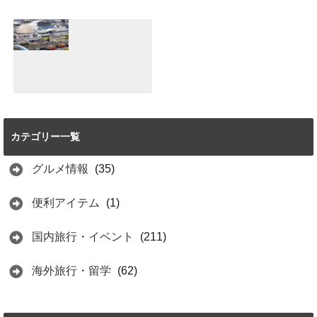
ト！着物で食べ歩
野異人館は異国情
き♪レンタルショ
緒のある雰囲気が
ップとおすすめグ
魅力♪パワースポ
ルメ紹介
ットもあり！！
2021.06.25
2021.06.20
【体験談】名古屋
港水族館は見どこ
ろ満載！おすすめ
カテゴリー一覧
はイルカショーと
イワシのトルネー
ド
グルメ情報
(35)
2021.06.15
便利アイテム
(1)
国内旅行・イベント
(211)
海外旅行・留学
(62)