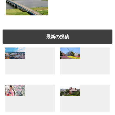
最新の投稿
美浜アメリカンビ
【ハウステンボ
レッジ体験！沖縄
ス】日本一広いテ
でぜひ行きたいシ
ーマパークの魅
ョッピングスポッ
力！誰と行っても
トはココだ♪
楽しめてすご
い！！
2021.07.10
2021.07.05
小江戸川越デー
【体験談】神戸北