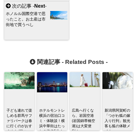
次の記事 -
Next
-
ホノルル国際空港で思
ったこと。お土産は市
街地で買うべし
関連記事 -
Related Posts
-
子ども連れで楽
ホテルモントレ
広島へ行くな
新潟県阿賀町の
しめる群馬サフ
横浜の宿泊口コ
ら、岩国空港
「つがわ狐の嫁
ァリパークは春
ミ・体験談！横
(岩国錦帯橋空
入り行列」観光
に行くのがおす
浜中華街はたっ
港)は大変便
客も狐の体験メ
すめ！ (口コ
たの徒歩5分！
利！
イク
ミ・体験談)