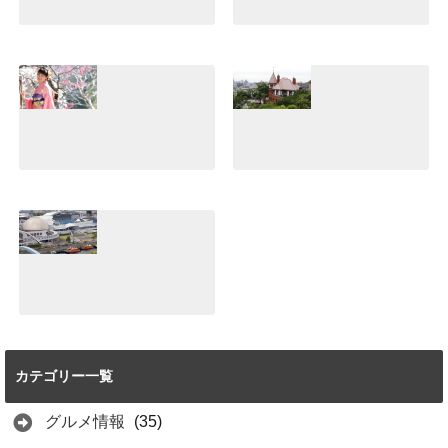
美浜アメリカンビ
【ハウステンボ
レッジ体験！沖縄
ス】日本一広いテ
でぜひ行きたいシ
ーマパークの魅
ョッピングスポッ
力！誰と行っても
トはココだ♪
楽しめてすご
い！！
2021.07.10
2021.07.05
小江戸川越デー
【体験談】神戸北
ト！着物で食べ歩
野異人館は異国情
き♪レンタルショ
緒のある雰囲気が
ップとおすすめグ
魅力♪パワースポ
ルメ紹介
ットもあり！！
2021.06.25
2021.06.20
【体験談】名古屋
港水族館は見どこ
ろ満載！おすすめ
カテゴリー一覧
はイルカショーと
イワシのトルネー
ド
グルメ情報
(35)
2021.06.15