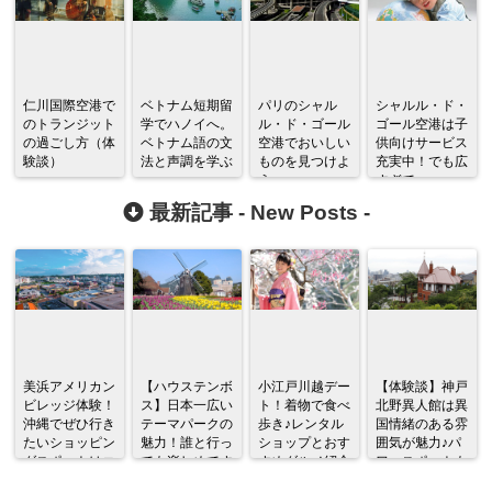
仁川国際空港で
ベトナム短期留
パリのシャル
シャルル・ド・
のトランジット
学でハノイへ。
ル・ド・ゴール
ゴール空港は子
の過ごし方（体
ベトナム語の文
空港でおいしい
供向けサービス
験談）
法と声調を学ぶ
ものを見つけよ
充実中！でも広
う
すぎて～
最新記事 -
New Posts
-
美浜アメリカン
【ハウステンボ
小江戸川越デー
【体験談】神戸
ビレッジ体験！
ス】日本一広い
ト！着物で食べ
北野異人館は異
沖縄でぜひ行き
テーマパークの
歩き♪レンタル
国情緒のある雰
たいショッピン
魅力！誰と行っ
ショップとおす
囲気が魅力♪パ
グスポットはコ
ても楽しめてす
すめグルメ紹介
ワースポットも
コだ♪
ごい！！
あり！！