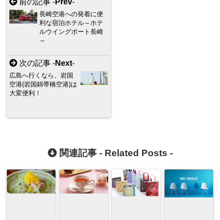
前の記事 -
Prev
-
長崎空港への発着に便
利な宿泊ホテル～ホテ
ルウイングポート長崎
～
次の記事 -
Next
-
広島へ行くなら、岩国
空港(岩国錦帯橋空港)は
大変便利！
関連記事 -
Related Posts
-