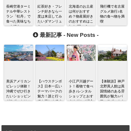
長崎空港ターミ
紅茶好き・フレ
北海道のお土産
飛行機で名古屋
ナル中華レスト
ンチ好きなら一
は何がおすす
グルメ旅行♪名
ラン「牡丹」で
度は来店してみ
め？物産展好き
物の食べ物を満
食べた美味なち
たいダマンリュ
のおすすめはこ
喫
ゃんぽん
ミエール
れ！ (口コミ・
体験談)
最新記事 -
New Posts
-
美浜アメリカン
【ハウステンボ
小江戸川越デー
【体験談】神戸
ビレッジ体験！
ス】日本一広い
ト！着物で食べ
北野異人館は異
沖縄でぜひ行き
テーマパークの
歩き♪レンタル
国情緒のある雰
たいショッピン
魅力！誰と行っ
ショップとおす
囲気が魅力♪パ
グスポットはコ
ても楽しめてす
すめグルメ紹介
ワースポットも
コだ♪
ごい！！
あり！！