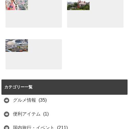
ョッピングスポッ
力！誰と行っても
トはココだ♪
楽しめてすご
い！！
2021.07.10
2021.07.05
小江戸川越デー
【体験談】神戸北
ト！着物で食べ歩
野異人館は異国情
き♪レンタルショ
緒のある雰囲気が
ップとおすすめグ
魅力♪パワースポ
ルメ紹介
ットもあり！！
2021.06.25
2021.06.20
【体験談】名古屋
港水族館は見どこ
ろ満載！おすすめ
カテゴリー一覧
はイルカショーと
イワシのトルネー
ド
グルメ情報
(35)
2021.06.15
便利アイテム
(1)
国内旅行・イベント
(211)