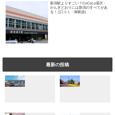
新潟駅よりすごい？CoCoLo湯沢・
がんぎどおりには新潟のすべてがあ
る！ (口コミ・体験談)
最新の投稿
美浜アメリカンビ
【ハウステンボ
レッジ体験！沖縄
ス】日本一広いテ
でぜひ行きたいシ
ーマパークの魅