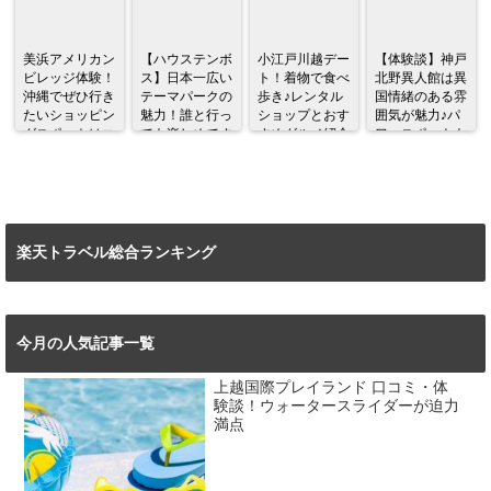
美浜アメリカン
【ハウステンボ
小江戸川越デー
【体験談】神戸
ビレッジ体験！
ス】日本一広い
ト！着物で食べ
北野異人館は異
沖縄でぜひ行き
テーマパークの
歩き♪レンタル
国情緒のある雰
たいショッピン
魅力！誰と行っ
ショップとおす
囲気が魅力♪パ
グスポットはコ
ても楽しめてす
すめグルメ紹介
ワースポットも
コだ♪
ごい！！
あり！！
楽天トラベル総合ランキング
今月の人気記事一覧
上越国際プレイランド 口コミ・体
験談！ウォータースライダーが迫力
満点