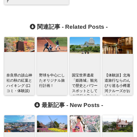
ド
関連記事 -
Related Posts
-
奈良県の談山神
野球を中心にし
国宝世界遺産
【体験談】北海
社の秋の紅葉と
たオリジナル旅
「姫路城」観光
道旅行ならのん
ハイキング (口
行計画！
で歴史とパワー
びり巡る小樽運
コミ・体験談)
スポットとして
河クルーズがお
の縁起の良さを
すすめ！
満喫 (口コミ・
最新記事 -
New Posts
-
体験談)