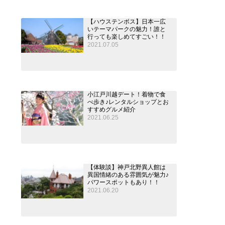
【ハウステンボス】日本一広
いテーマパークの魅力！誰と
行っても楽しめてすごい！！
2021.07.05
小江戸川越デート！着物で食
べ歩き♪レンタルショップとお
すすめグルメ紹介
2021.06.25
【体験談】神戸北野異人館は
異国情緒のある雰囲気が魅力♪
パワースポットもあり！！
2021.06.20