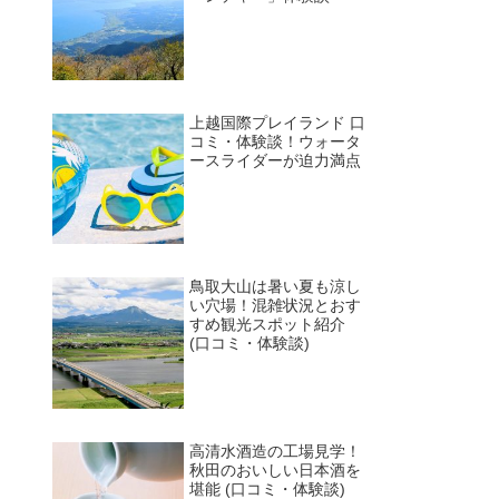
上越国際プレイランド 口
コミ・体験談！ウォータ
ースライダーが迫力満点
鳥取大山は暑い夏も涼し
い穴場！混雑状況とおす
すめ観光スポット紹介
(口コミ・体験談)
高清水酒造の工場見学！
秋田のおいしい日本酒を
堪能 (口コミ・体験談)