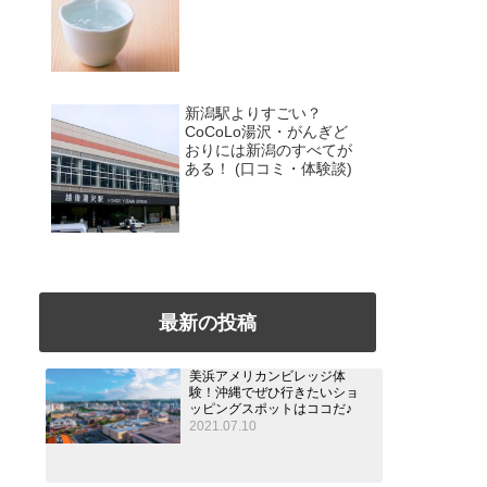
新潟駅よりすごい？
CoCoLo湯沢・がんぎど
おりには新潟のすべてが
ある！ (口コミ・体験談)
最新の投稿
美浜アメリカンビレッジ体
験！沖縄でぜひ行きたいショ
ッピングスポットはココだ♪
2021.07.10